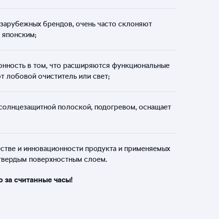
 зарубежных брендов, очень часто склоняют
 японским;
онность в том, что расширяются функциональные
т лобовой очиститель или свет;
 солнцезащитной полоской, подогревом, оснащает
естве и инновационности продукта и применяемых
 твердым поверхностным слоем.
о за считанные часы!