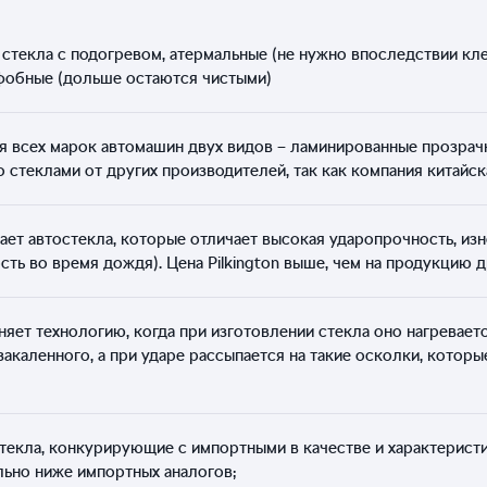
стекла с подогревом, атермальные (не нужно впоследствии кле
фобные (дольше остаются чистыми)
 всех марок автомашин двух видов – ламинированные прозрачн
 стеклами от других производителей, так как компания китайск
ает автостекла, которые отличает высокая ударопрочность, из
ть во время дождя). Цена Pilkington выше, чем на продукцию д
ет технологию, когда при изготовлении стекла оно нагреваетс
акаленного, а при ударе рассыпается на такие осколки, которы
текла, конкурирующие с импортными в качестве и характерист
льно ниже импортных аналогов;