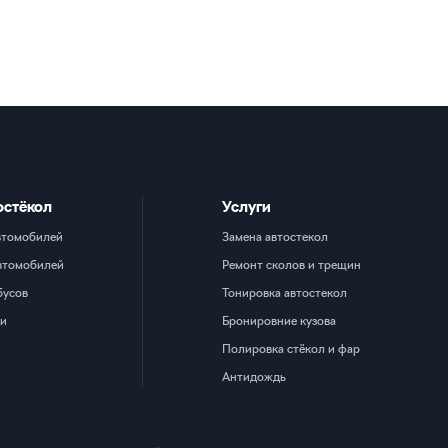
остёкол
Услуги
втомобилей
Замена автостекол
втомобилей
Ремонт сколов и трещин
бусов
Тонировка автостекол
ки
Бронировние кузова
Полировка стёкол и фар
Антидождь