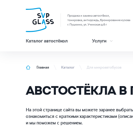
Продажа и замена автостёкол,
тонировка, антидождь, бронирование кузова
г. Пушкино, ул. Учинская д.6 г
Каталог автостёкол
Услуги
Главная
Каталог
Для микроавтобусов
АВСТОСТЁКЛА В
На этой странице сайта вы можете заранее выбрать
ознакомиться с краткими характеристиками (описа
и мы поможем с решением.